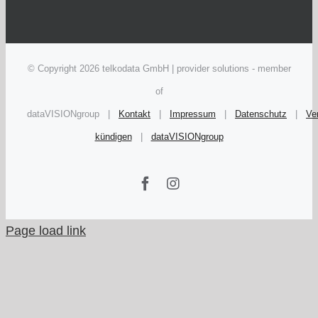
© Copyright
2026 telkodata GmbH | provider solutions - member
of
dataVISIONgroup |
Kontakt
|
Impressum
|
Datenschutz
|
Ve
kündigen
|
dataVISIONgroup
Facebook
Instagram
Page load link