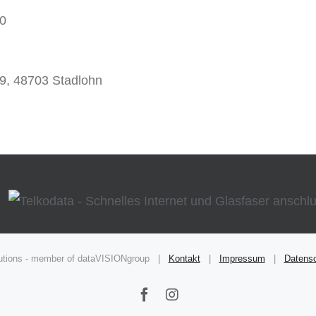
0
9, 48703 Stadlohn
olutions - member of dataVISIONgroup |
Kontakt
|
Impressum
|
Datens
Facebook
Instagram