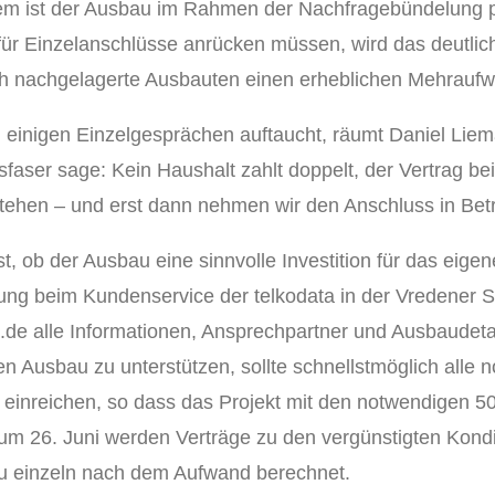
m ist der Ausbau im Rahmen der Nachfragebündelung pr
ür Einzelanschlüsse anrücken müssen, wird das deutlich
h nachgelagerte Ausbauten einen erheblichen Mehraufw
in einigen Einzelgesprächen auftaucht, räumt Daniel Liem
asfaser sage: Kein Haushalt zahlt doppelt, der Vertrag be
stehen – und erst dann nehmen wir den Anschluss in Betr
st, ob der Ausbau eine sinnvolle Investition für das eig
ng beim Kundenservice der telkodata in der Vredener S
.de alle Informationen, Ansprechpartner und Ausbaudetail
n Ausbau zu unterstützen, sollte schnellstmöglich alle
 einreichen, so dass das Projekt mit den notwendigen 5
um 26. Juni werden Verträge zu den vergünstigten Kon
u einzeln nach dem Aufwand berechnet.