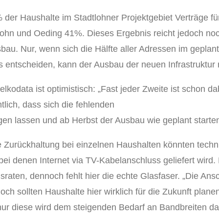
der Haushalte im Stadtlohner Projektgebiet Verträge für
dlohn und Oeding 41%. Dieses Ergebnis reicht jedoch noc
sbau. Nur, wenn sich die Hälfte aller Adressen im geplan
 entscheiden, kann der Ausbau der neuen Infrastruktur r
lkodata ist optimistisch: „Fast jeder Zweite ist schon da
lich, dass sich die fehlenden
en lassen und ab Herbst der Ausbau wie geplant starte
le Zurückhaltung bei einzelnen Haushalten könnten techn
i denen Internet via TV-Kabelanschluss geliefert wird. D
raten, dennoch fehlt hier die echte Glasfaser. „Die Ansc
ch sollten Haushalte hier wirklich für die Zukunft plane
ur diese wird dem steigenden Bedarf an Bandbreiten dau