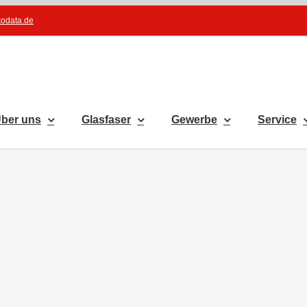
kodata.de
ber uns
Glasfaser
Gewerbe
Service