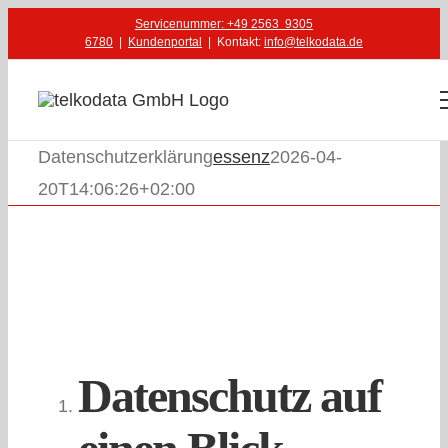
Zum
Servicenummer: +49 2563 9305
6780
|
Kundenportal
| Kontakt:
info@telkodata.de
Inhalt
springen
Datenschutzerklärung
essenz
2026-04-
20T14:06:26+02:00
Datenschutz auf